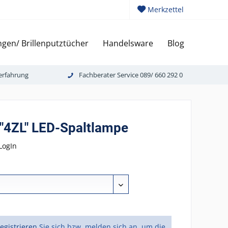
Merkzettel
gen/ Brillenputztücher
Handelsware
Blog
erfahrung
Fachberater Service 089/ 660 292 0
 "4ZL" LED-Spaltlampe
LogIn
registrieren
Sie sich bzw. melden sich an, um die