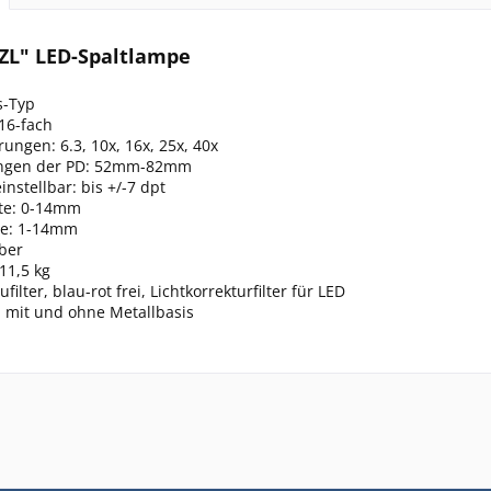
4ZL" LED-Spaltlampe
s-Typ
16-fach
ungen: 6.3, 10x, 16x, 25x, 40x
ungen der PD: 52mm-82mm
instellbar: bis +/-7 dpt
ite: 0-14mm
ge: 1-14mm
lber
11,5 kg
aufilter, blau-rot frei, Lichtkorrekturfilter für LED
h mit und ohne Metallbasis