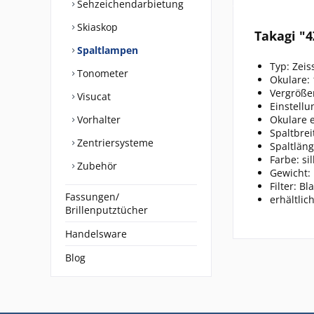
Sehzeichendarbietung
Skiaskop
Takagi "
Spaltlampen
Typ: Zeis
Tonometer
Okulare: 
Vergrößer
Visucat
Einstell
Vorhalter
Okulare e
Spaltbre
Zentriersysteme
Spaltlän
Farbe: si
Zubehör
Gewicht: 
Filter: Bl
Fassungen/
erhältlic
Brillenputztücher
Handelsware
Blog