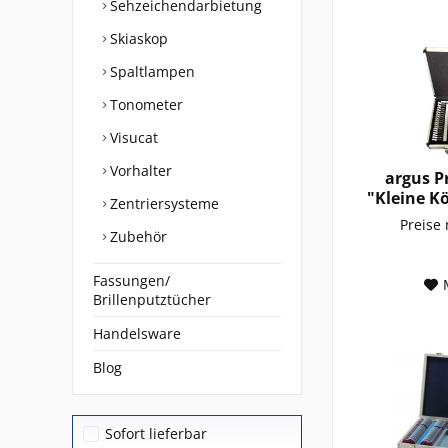
Sehzeichendarbietung
Skiaskop
Spaltlampen
Tonometer
Visucat
Vorhalter
argus P
"Kleine Kö
Zentriersysteme
Preise
Zubehör
Fassungen/
Brillenputztücher
Handelsware
Blog
Sofort lieferbar