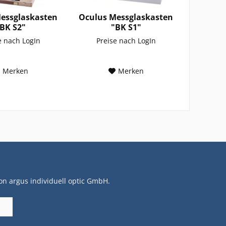
essglaskasten
Oculus Messglaskasten
BK S2"
"BK S1"
e nach LogIn
Preise nach LogIn
Merken
Merken
on argus individuell optic GmbH.