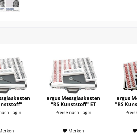
ssglaskasten
argus Messglaskasten
argus M
nststoff"
"RS Kunststoff" ET
"RS Kuns
 nach LogIn
Preise nach LogIn
Preis
Merken
Merken