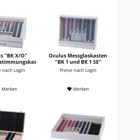
s "BK X/O"
Oculus Messglaskasten
estimmungskasten
"BK 1 und BK 1 SE"
e nach LogIn
Preise nach LogIn
Merken
Merken