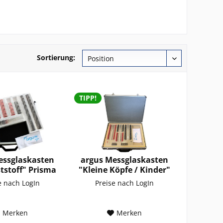
Sortierung:
TIPP!
essglaskasten
argus Messglaskasten
tstoff" Prisma
"Kleine Köpfe / Kinder"
e nach LogIn
Preise nach LogIn
Merken
Merken