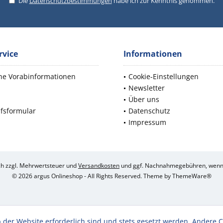
Die
Datenschutzbestimmungen
habe ich zur Kenntnis genommen.
rvice
Informationen
che Vorabinformationen
Cookie-Einstellungen
Newsletter
d
Über uns
fsformular
Datenschutz
Impressum
ich zzgl. Mehrwertsteuer und
Versandkosten
und ggf. Nachnahmegebühren, wenn 
© 2026 argus Onlineshop - All Rights Reserved. Theme by
ThemeWare®
 der Website erforderlich sind und stets gesetzt werden. Andere C