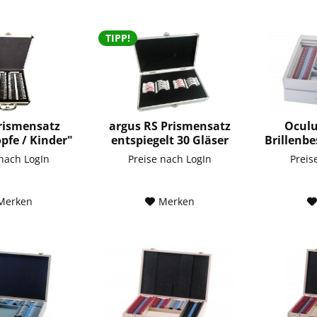
TIPP!
rismensatz
argus RS Prismensatz
Oculu
pfe / Kinder"
entspiegelt 30 Gläser
Brillenb
 nach LogIn
Preise nach LogIn
Preis
Merken
Merken