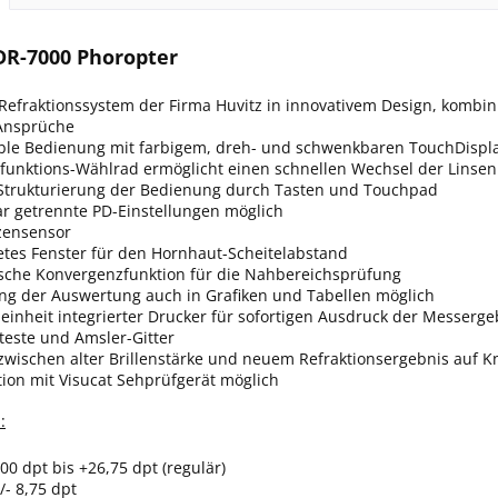
DR-7000 Phoropter
 Refraktionssystem der Firma Huvitz in innovativem Design, kombini
Ansprüche
ble Bedienung mit farbigem, dreh- und schwenkbaren TouchDispl
ifunktions-Wählrad ermöglicht einen schnellen Wechsel der Linsen
 Strukturierung der Bedienung durch Tasten und Touchpad
r getrennte PD-Einstellungen möglich
tzensensor
etes Fenster für den Hornhaut-Scheitelabstand
sche Konvergenzfunktion für die Nahbereichsprüfung
ung der Auswertung auch in Grafiken und Tabellen möglich
einheit integrierter Drucker für sofortigen Ausdruck der Messerge
bteste und Amsler-Gitter
zwischen alter Brillenstärke und neuem Refraktionsergebnis auf 
ion mit Visucat Sehprüfgerät möglich
:
,00 dpt bis +26,75 dpt (regulär)
+/- 8,75 dpt