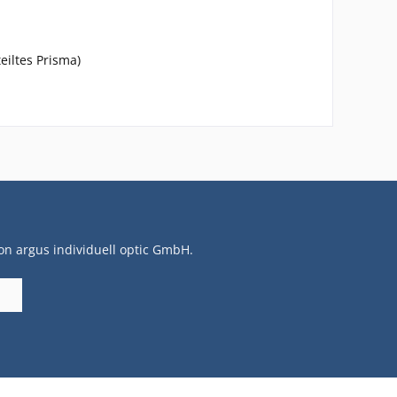
teiltes Prisma)
on argus individuell optic GmbH.