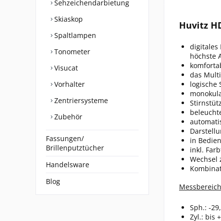
Sehzeichendarbietung
Skiaskop
Huvitz H
Spaltlampen
digitales
Tonometer
höchste 
komforta
Visucat
das Mult
Vorhalter
logische
monokula
Zentriersysteme
Stirnstü
beleucht
Zubehör
automati
Darstell
Fassungen/
in Bedien
Brillenputztücher
inkl. Far
Wechsel 
Handelsware
Kombinat
Blog
Messbereich
Sph.: -29
Zyl.: bis 